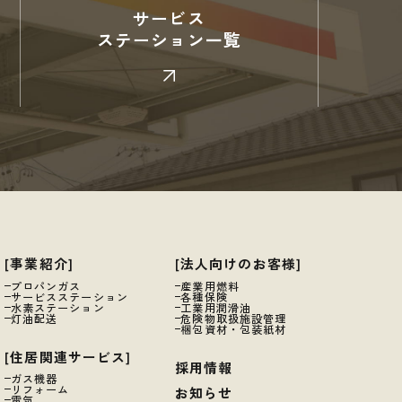
サービス
ステーション一覧
[事業紹介]
[法人向けのお客様]
プロパンガス
産業用燃料
サービスステーション
各種保険
水素ステーション
工業用潤滑油
灯油配送
危険物取扱施設管理
梱包資材・包装紙材
[住居関連サービス]
採用情報
ガス機器
リフォーム
お知らせ
電気